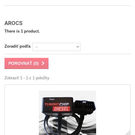
AROCS
There is 1 product.
Zoradiť podľa
POROVNAŤ (
0
)
Zobraziť 1 - 1 z 1 položky