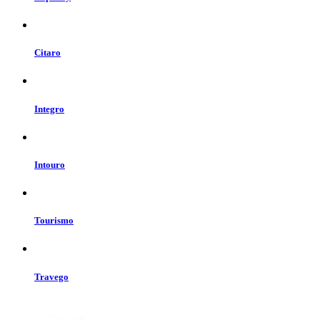
Citaro
Integro
Intouro
Tourismo
Travego