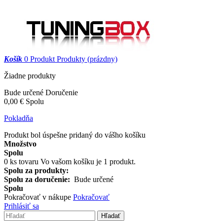
Košík
0
Produkt
Produkty
(prázdny)
Žiadne produkty
Bude určené
Doručenie
0,00 €
Spolu
Pokladňa
Produkt bol úspešne pridaný do vášho košíku
Množstvo
Spolu
0
ks tovaru
Vo vašom košíku je 1 produkt.
Spolu za produkty:
Spolu za doručenie:
Bude určené
Spolu
Pokračovať v nákupe
Pokračovať
Prihlásiť sa
Hľadať