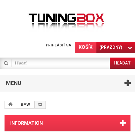
PRIHLÁSIŤ SA
KOŠÍK
(PRÁZDNY)
HĽADAŤ
MENU
BMW
X2
INFORMATION