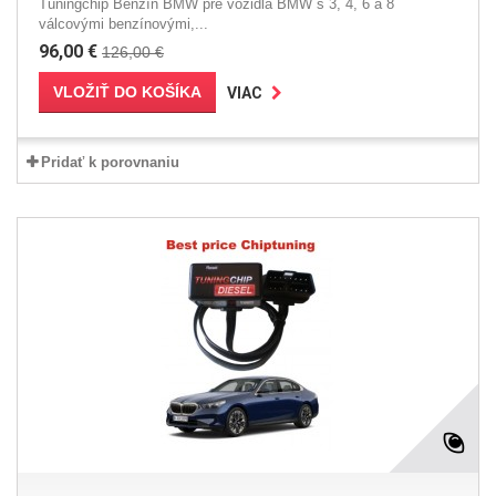
Tuningchip Benzín BMW pre vozidlá BMW s 3, 4, 6 a 8
válcovými benzínovými,...
96,00 €
126,00 €
VLOŽIŤ DO KOŠÍKA
VIAC
Pridať k porovnaniu