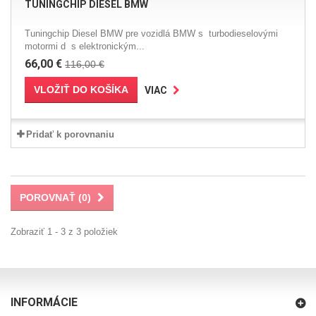
TUNINGCHIP DIESEL BMW
Tuningchip Diesel BMW pre vozidlá BMW s turbodieselovými
motormi d s elektronickým...
66,00 €
116,00 €
VLOŽIŤ DO KOŠÍKA
VIAC
Pridať k porovnaniu
POROVNAŤ (
0
)
Zobraziť 1 - 3 z 3 položiek
INFORMÁCIE