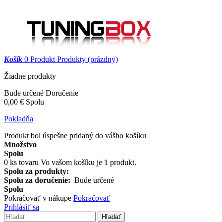
Košík
0
Produkt
Produkty
(prázdny)
Žiadne produkty
Bude určené
Doručenie
0,00 €
Spolu
Pokladňa
Produkt bol úspešne pridaný do vášho košíku
Množstvo
Spolu
0
ks tovaru
Vo vašom košíku je 1 produkt.
Spolu za produkty:
Spolu za doručenie:
Bude určené
Spolu
Pokračovať v nákupe
Pokračovať
Prihlásiť sa
Hľadať