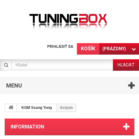
PRIHLÁSIŤ SA
KOŠÍK
(PRÁZDNY)
HĽADAŤ
MENU
KGM Ssang Yong
Actyon
INFORMATION