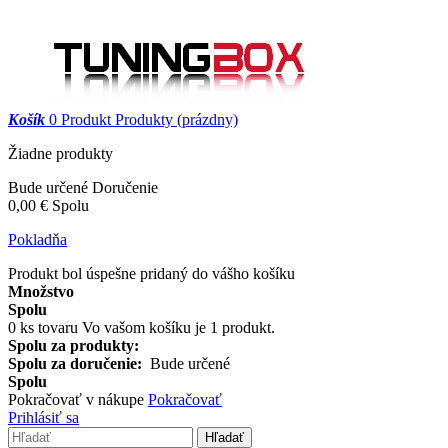
Košík
0
Produkt
Produkty
(prázdny)
Žiadne produkty
Bude určené
Doručenie
0,00 €
Spolu
Pokladňa
Produkt bol úspešne pridaný do vášho košíku
Množstvo
Spolu
0
ks tovaru
Vo vašom košíku je 1 produkt.
Spolu za produkty:
Spolu za doručenie:
Bude určené
Spolu
Pokračovať v nákupe
Pokračovať
Prihlásiť sa
Hľadať