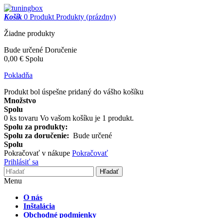
Košík
0
Produkt
Produkty
(prázdny)
Žiadne produkty
Bude určené
Doručenie
0,00 €
Spolu
Pokladňa
Produkt bol úspešne pridaný do vášho košíku
Množstvo
Spolu
0
ks tovaru
Vo vašom košíku je 1 produkt.
Spolu za produkty:
Spolu za doručenie:
Bude určené
Spolu
Pokračovať v nákupe
Pokračovať
Prihlásiť sa
Hľadať
Menu
O nás
Inštalácia
Obchodné podmienky