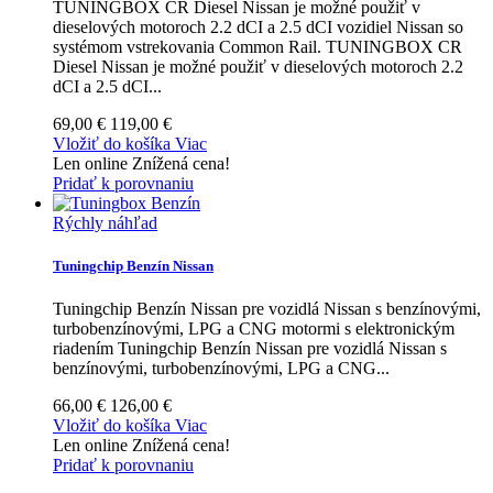
TUNINGBOX CR Diesel Nissan je možné použiť v
dieselových motoroch 2.2 dCI a 2.5 dCI vozidiel Nissan so
systémom vstrekovania Common Rail.
TUNINGBOX CR
Diesel Nissan je možné použiť v dieselových motoroch 2.2
dCI a 2.5 dCI...
69,00 €
119,00 €
Vložiť do košíka
Viac
Len online
Znížená cena!
Pridať k porovnaniu
Rýchly náhľad
Tuningchip Benzín Nissan
Tuningchip Benzín Nissan pre vozidlá Nissan s benzínovými,
turbobenzínovými, LPG a CNG motormi s elektronickým
riadením
Tuningchip Benzín Nissan pre vozidlá Nissan s
benzínovými, turbobenzínovými, LPG a CNG...
66,00 €
126,00 €
Vložiť do košíka
Viac
Len online
Znížená cena!
Pridať k porovnaniu