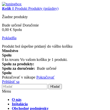
Košík
0
Produkt
Produkty
(prázdny)
Žiadne produkty
Bude určené
Doručenie
0,00 €
Spolu
Pokladňa
Produkt bol úspešne pridaný do vášho košíku
Množstvo
Spolu
0
ks tovaru
Vo vašom košíku je 1 produkt.
Spolu za produkty:
Spolu za doručenie:
Bude určené
Spolu
Pokračovať v nákupe
Pokračovať
Prihlásiť sa
Hľadať
Menu
O nás
Inštalácia
Obchodné podmienky