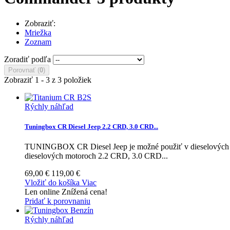
Zobraziť:
Mriežka
Zoznam
Zoradiť podľa
Porovnať (
0
)
Zobraziť 1 - 3 z 3 položiek
Rýchly náhľad
Tuningbox CR Diesel Jeep 2.2 CRD, 3.0 CRD...
TUNINGBOX CR Diesel Jeep je možné použiť v dieselových m
dieselových motoroch 2.2 CRD, 3.0 CRD...
69,00 €
119,00 €
Vložiť do košíka
Viac
Len online
Znížená cena!
Pridať k porovnaniu
Rýchly náhľad