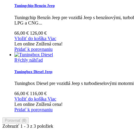
Tuningchip Benzín Jeep
Tuningchip Benzín Jeep pre vozidlá Jeep s benzínovými, tur
LPG a CNG...
66,00 €
126,00 €
Vložiť do košíka
Viac
Len online
Znížená cena!
Pridať k porovnaniu
Rýchly náhľad
Tuningbox Diesel Jeep
Tuningbox Diesel pre vozidlá Jeep s turbodieselovými motorm
66,00 €
116,00 €
Vložiť do košíka
Viac
Len online
Znížená cena!
Pridať k porovnaniu
Porovnať (
0
)
Zobraziť 1 - 3 z 3 položiek