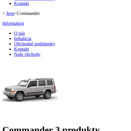
Kontakt
>
Jeep
>
Commander
Information
O nás
Inštalácia
Obchodné podmienky
Kontakt
Naše obchody
Commander
3 produkty