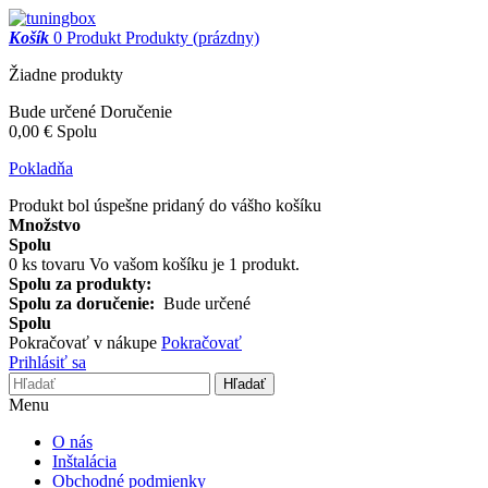
Košík
0
Produkt
Produkty
(prázdny)
Žiadne produkty
Bude určené
Doručenie
0,00 €
Spolu
Pokladňa
Produkt bol úspešne pridaný do vášho košíku
Množstvo
Spolu
0
ks tovaru
Vo vašom košíku je 1 produkt.
Spolu za produkty:
Spolu za doručenie:
Bude určené
Spolu
Pokračovať v nákupe
Pokračovať
Prihlásiť sa
Hľadať
Menu
O nás
Inštalácia
Obchodné podmienky