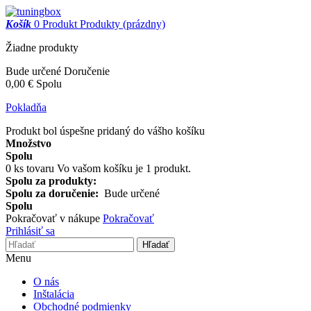
Košík
0
Produkt
Produkty
(prázdny)
Žiadne produkty
Bude určené
Doručenie
0,00 €
Spolu
Pokladňa
Produkt bol úspešne pridaný do vášho košíku
Množstvo
Spolu
0
ks tovaru
Vo vašom košíku je 1 produkt.
Spolu za produkty:
Spolu za doručenie:
Bude určené
Spolu
Pokračovať v nákupe
Pokračovať
Prihlásiť sa
Hľadať
Menu
O nás
Inštalácia
Obchodné podmienky