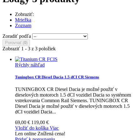
Zobraziť:
Mriežka
Zoznam
Zoradiť podľa
Porovnať (
0
)
Zobraziť 1 - 3 z 3 položiek
Rýchly náhľad
Tuningbox CR Diesel Dacia 1.5 dCI CR Siemens
TUNINGBOX CR Diesel Dacia je možné použiť v
dieselových motoroch 1.5 dCI vozidiel Dacia so systémom
vstrekovania Common Rail Siemens.
TUNINGBOX CR
Diesel Dacia je možné použiť v dieselových motoroch 1.5
dCI vozidiel Dacia...
69,00 €
119,00 €
Vložiť do košíka
Viac
Len online
Znížená cena!
Pridať k porovnaniu